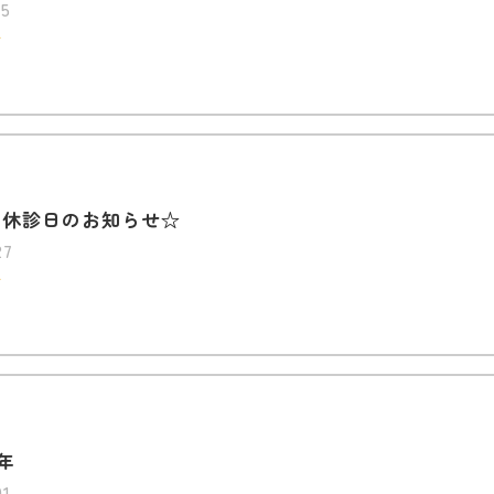
05
グ
の休診日のお知らせ☆
27
グ
年
01