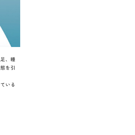
不足、睡
状態を引
している