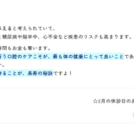
与える
と考えられていて、
と糖尿病や脳卒中、心不全など疾患のリスクも高まります
時間もお金も奪います。
行う口腔のケアこそが、最も体の健康にとって良いこと
で
か。
守ることが、長寿の秘訣
ですよ！
☆2月の休診日の