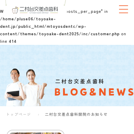
Warning
: Undefined array key "posts_per_page" in
/home/pluse06/toyoake-
dent.jp/public_html/mtoyosdentc/wp-
content/themes/toyoake-dent2025/inc/customer.php
on
line
414
トップページ
二村台交差点歯科開院のお知らせ